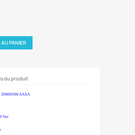
 AU PANIER
ls du produit
el 3DS06568 AAAA
0 Vac
A