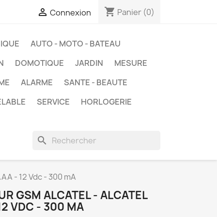
shopping_cart

Panier
(0)
Connexion
IQUE
AUTO - MOTO - BATEAU
N
DOMOTIQUE
JARDIN
MESURE
ME
ALARME
SANTE - BEAUTE
ELABLE
SERVICE
HORLOGERIE
search
AA - 12 Vdc - 300 mA
R GSM ALCATEL - ALCATEL
12 VDC - 300 MA