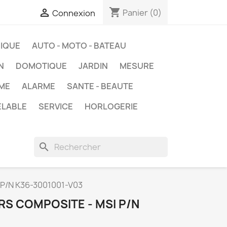
shopping_cart

Panier
(0)
Connexion
IQUE
AUTO - MOTO - BATEAU
N
DOMOTIQUE
JARDIN
MESURE
ME
ALARME
SANTE - BEAUTE
ELABLE
SERVICE
HORLOGERIE
search
 P/N K36-3001001-V03
RS COMPOSITE - MSI P/N