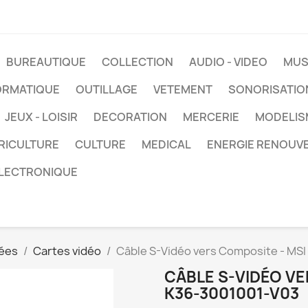
BUREAUTIQUE
COLLECTION
AUDIO - VIDEO
MUS
ORMATIQUE
OUTILLAGE
VETEMENT
SONORISATIO
JEUX - LOISIR
DECORATION
MERCERIE
MODELIS
RICULTURE
CULTURE
MEDICAL
ENERGIE RENOUV
LECTRONIQUE
ées
Cartes vidéo
Câble S-Vidéo vers Composite - MSI
CÂBLE S-VIDÉO VE
K36-3001001-V03