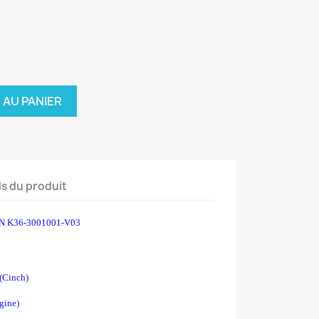
 AU PANIER
ls du produit
N K36-3001001-V03
(Cinch)
gine)