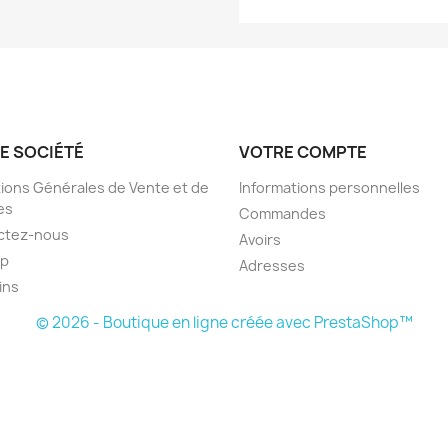
E SOCIÉTÉ
VOTRE COMPTE
ions Générales de Vente et de
Informations personnelles
es
Commandes
ctez-nous
Avoirs
ap
Adresses
ins
© 2026 - Boutique en ligne créée avec PrestaShop™