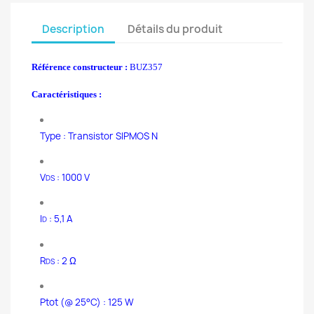
Description
Détails du produit
Référence constructeur :
BUZ357
Caractéristiques :
Type : Transistor SIPMOS N
V
: 1000 V
DS
I
: 5,1 A
D
R
: 2 Ω
DS
Ptot (@ 25°C) : 125 W