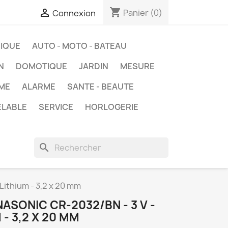
shopping_cart

Panier
(0)
Connexion
IQUE
AUTO - MOTO - BATEAU
N
DOMOTIQUE
JARDIN
MESURE
ME
ALARME
SANTE - BEAUTE
ELABLE
SERVICE
HORLOGERIE
search
Lithium - 3,2 x 20 mm
ASONIC CR-2032/BN - 3 V -
 - 3,2 X 20 MM