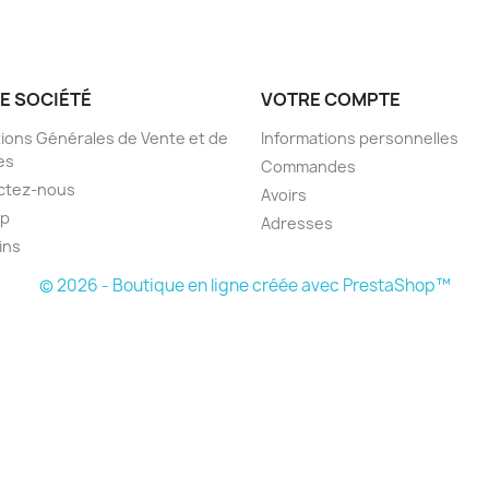
E SOCIÉTÉ
VOTRE COMPTE
ions Générales de Vente et de
Informations personnelles
es
Commandes
ctez-nous
Avoirs
ap
Adresses
ins
© 2026 - Boutique en ligne créée avec PrestaShop™