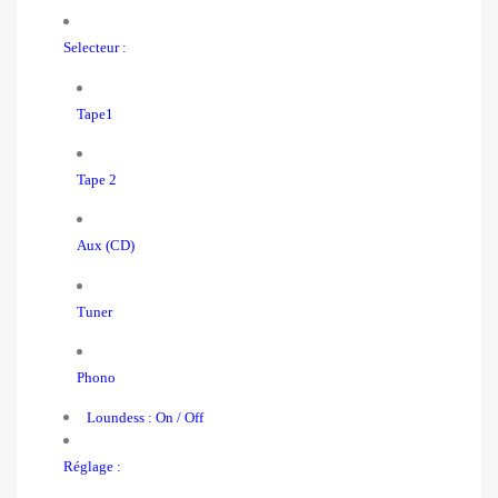
Selecteur :
Tape1
Tape 2
Aux (CD)
Tuner
Phono
Loundess : On / Off
Réglage :