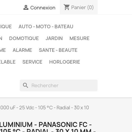
shopping_cart

Panier
(0)
Connexion
IQUE
AUTO - MOTO - BATEAU
N
DOMOTIQUE
JARDIN
MESURE
ME
ALARME
SANTE - BEAUTE
ELABLE
SERVICE
HORLOGERIE
search
0 uF - 25 Vdc - 105 °C - Radial - 30 x 10
UMINIUM - PANASONIC FC -
105 °C - RADIAL - 30 X 10 MM -