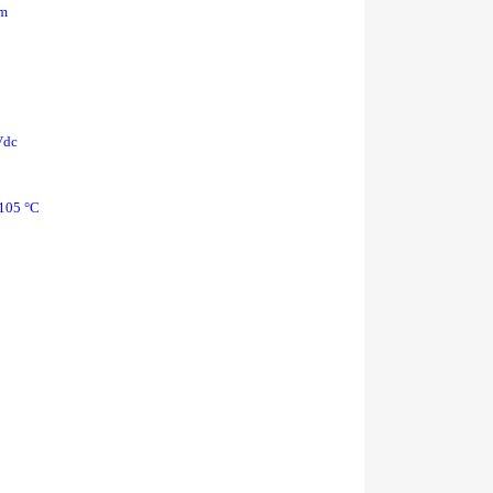
um
Vdc
 105 °C