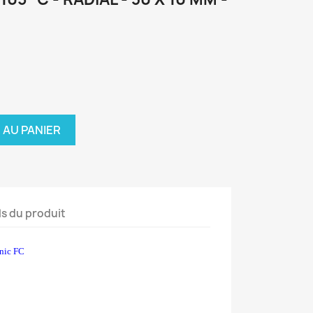
 AU PANIER
ls du produit
nic FC