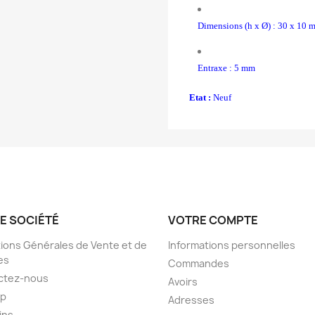
Dimensions (h x Ø) : 30 x 10 
Entraxe : 5 mm
Etat :
Neuf
E SOCIÉTÉ
VOTRE COMPTE
ions Générales de Vente et de
Informations personnelles
es
Commandes
ctez-nous
Avoirs
ap
Adresses
ins